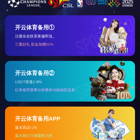
气泡袋
气