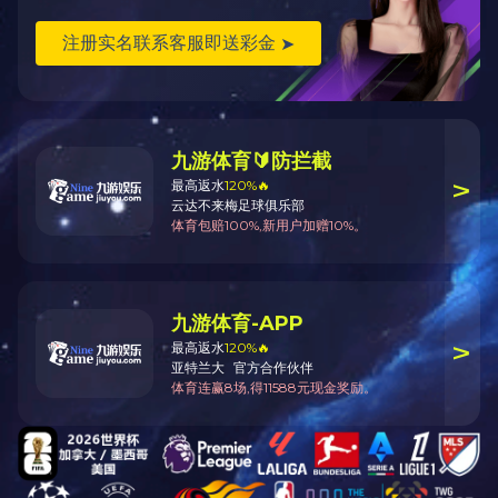
气泡袋
气