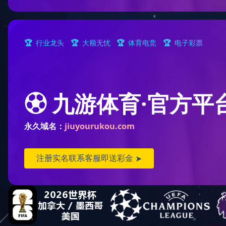
首页
车间机器