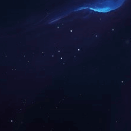
MK体育·(国际)官方网站
M