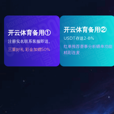
车间机器
M
车间设备