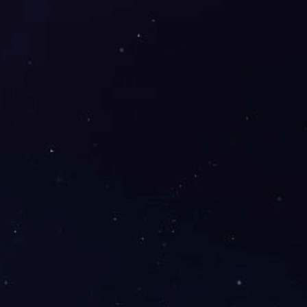
网站
MK体育·(国际)官方网站