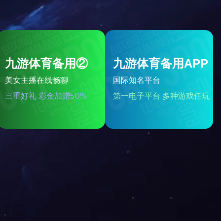
网站
车间机器
网站
MK体育·(国际)官方网站