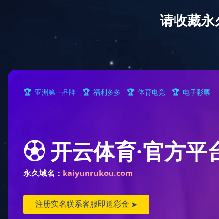
首页
mksport
新