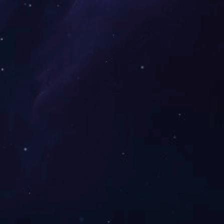
K体育·(国际)官方网站
MK体育·(国际)官方
«
1
2
»